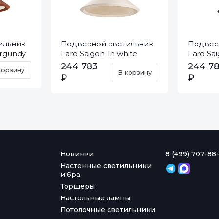
ильник
Подвесной светильник
Подвес
urgundy
Faro Saigon-In white
Faro Sai
20117
20119
244 783
244 7
корзину
В корзину
₽
₽
Новинки
8 (499) 707-88-
Настенные светильники
и бра
Торшеры
Настольные лампы
Потолочные светильники