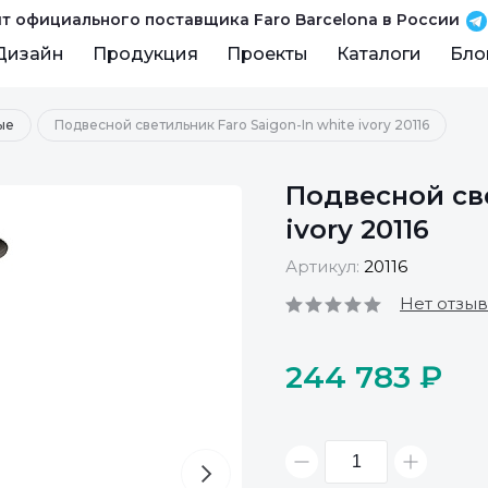
т официального поставщика Faro Barcelona в России
Дизайн
Продукция
Проекты
Каталоги
Бло
ые
Подвесной светильник Faro Saigon-In white ivory 20116
Подвесной све
ivory 20116
Артикул:
20116
Нет отзы
244 783 ₽