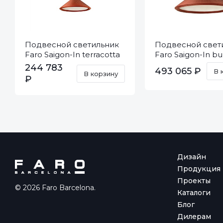
Подвесной светильник
Подвесной свет
Faro Saigon-In terracotta
Faro Saigon-In b
20118
20129
244 783
493 065 ₽
В 
В корзину
₽
Дизайн
Продукция
Проекты
© 2026 Faro Barcelona.
Каталоги
Блог
Дилерам