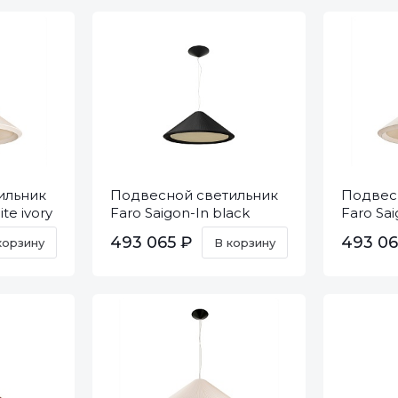
ильник
Подвесной светильник
Подвес
te ivory
Faro Saigon-In black
Faro Sai
20127
20125
493 065 ₽
493 06
корзину
В корзину