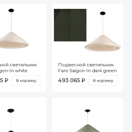
ной светильник
Подвесной светильник
gon-In white
Faro Saigon-In dark green
20131
5 ₽
493 065 ₽
В корзину
В корзину