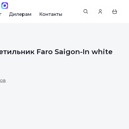
г
Дилерам
Контакты
тильник Faro Saigon-In white
вов