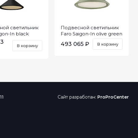
ной светильник
Подвесной светильник
gon-In black
Faro Saigon-In olive green
20130
83
493 065 ₽
В корзину
В корзину
11
Сайт разработан:
ProProCenter