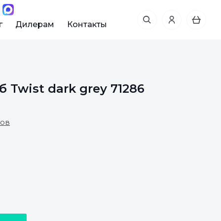
г
Дилерам
Контакты
 Twist dark grey 71286
вов