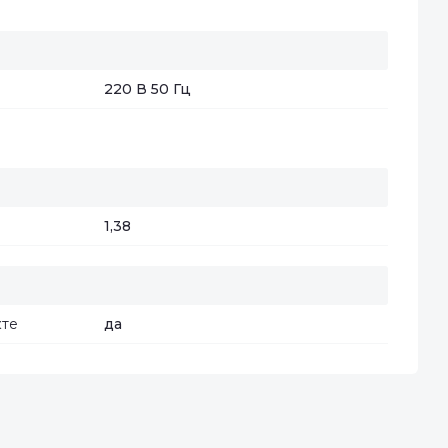
220 В 50 Гц
1,38
кте
да