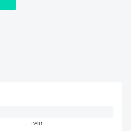
у
Twist