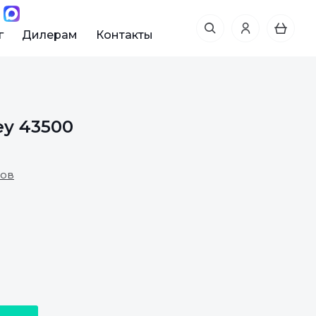
г
Дилерам
Контакты
ey 43500
вов