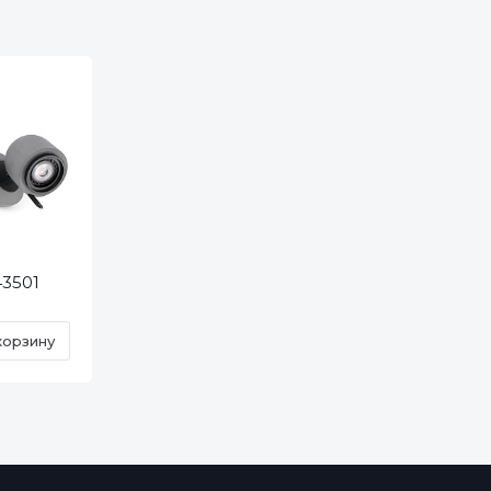
43501
корзину