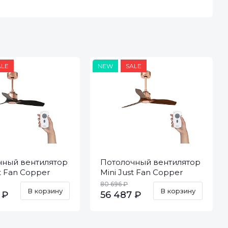
ALE
NEW
SALE
чный вентилятор
Потолочный вентилятор
st Fan Copper
Mini Just Fan Copper
C 33427
Black DC 33423
80 696 ₽
В корзину
В корзину
 ₽
56 487 ₽