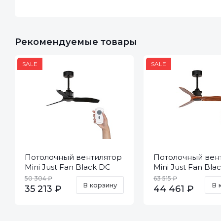
Рекомендуемые товары
SALE
SALE
Потолочный вентилятор
Потолочный вен
Mini Just Fan Black DC
Mini Just Fan Bl
33424
DC 33425
50 304 ₽
63 515 ₽
В корзину
В 
35 213 ₽
44 461 ₽