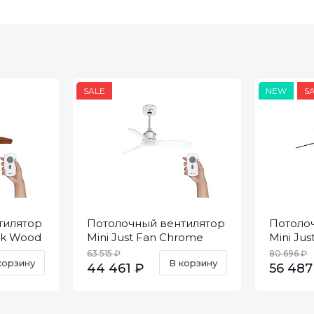
SALE
NEW
S
тилятор
Потолочный вентилятор
Потоло
ack Wood
Mini Just Fan Chrome
Mini Ju
Trans DC 33426
Wood D
63 515 ₽
80 696 ₽
корзину
В корзину
44 461 ₽
56 487