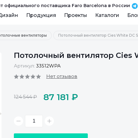
т официального поставщика Faro Barcelona в России
Дизайн
Продукция
Проекты
Каталоги
Бло
отолочные вентиляторы
Потолочный вентилятор Cies White DC 
Потолочный вентилятор Cies 
Артикул:
33512WPA
Нет отзывов
87 181 ₽
124 544 ₽