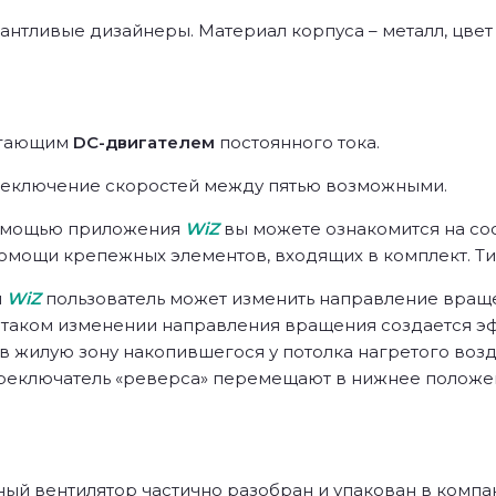
лантливые дизайнеры. Материал корпуса – металл, цвет
егающим
DC-двигателем
постоянного тока.
еключение скоростей между пятью возможными.
помощью приложения
WiZ
вы можете ознакомится на со
омощи крепежных элементов, входящих в комплект. Тип
м
WiZ
пользователь может изменить направление враще
ри таком изменении направления вращения создается 
в жилую зону накопившегося у потолка нагретого возду
реключатель «реверса» перемещают в нижнее положени
ый вентилятор частично разобран и упакован в компа