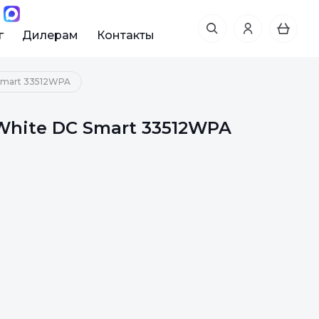
г
Дилерам
Контакты
Smart 33512WPA
White DC Smart 33512WPA