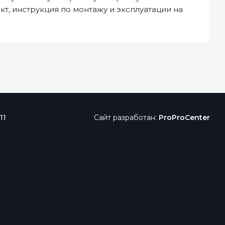
т, инструкция по монтажу и эксплуатации на
11
Сайт разработан:
ProProCenter