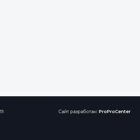
11
Сайт разработан:
ProProCenter