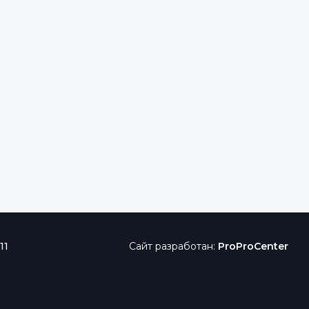
11
Сайт разработан:
ProProCenter