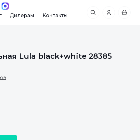
г
Дилерам
Контакты
ная Lula black+white 28385
вов