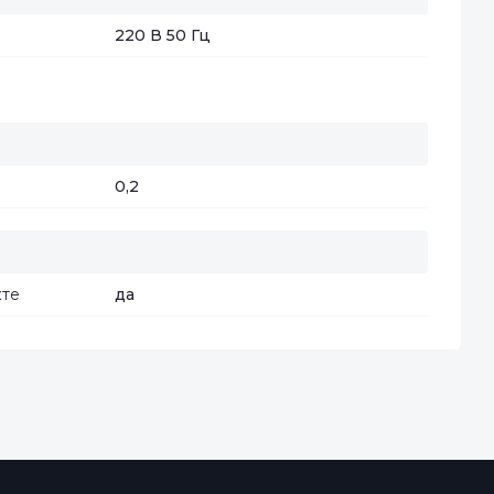
220 В 50 Гц
0,2
кте
да