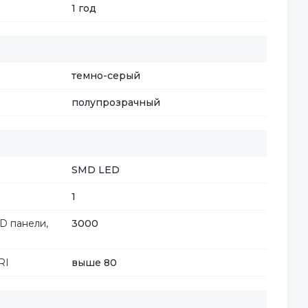
1 год
темно-серый
полупрозрачный
SMD LED
1
D панели,
3000
RI
выше 80