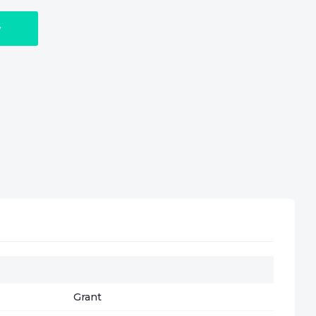
у
Grant