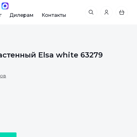
г
Дилерам
Контакты
стенный Elsa white 63279
вов