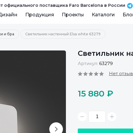
т официального поставщика Faro Barcelona в России
Дизайн
Продукция
Проекты
Каталоги
Бло
и и бра
Светильник настенный Elsa white 63279
Светильник на
Артикул:
63279
Нет отзы
15 880 ₽