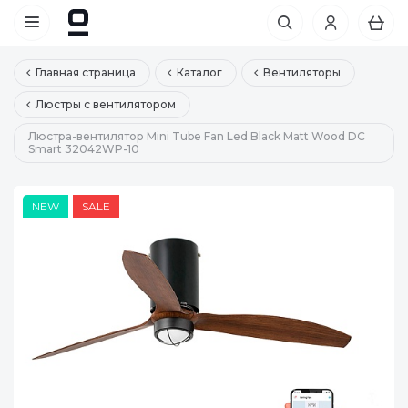
Главная страница
Каталог
Вентиляторы
Люстры с вентилятором
Люстра-вентилятор Mini Tube Fan Led Black Matt Wood DC
Smart 32042WP-10
NEW
SALE