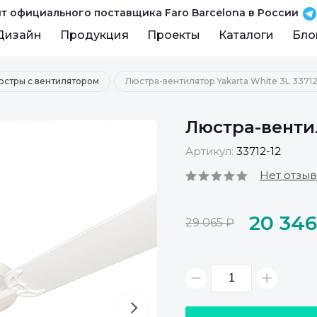
т официального поставщика Faro Barcelona в России
Дизайн
Продукция
Проекты
Каталоги
Бло
юстры с вентилятором
Люстра-вентилятор Yakarta White 3L 33712
Люстра-вентил
Артикул:
33712-12
Нет отзы
20 346
29 065 ₽