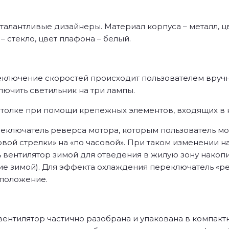
 талантливые дизайнеры. Материал корпуса – металл, ц
– стекло, цвет плафона – белый.
реключение скоростей происходит пользователем вруч
чить светильник на три лампы.
толке при помощи крепежных элементов, входящих в ко
реключатель реверса мотора, которым пользователь м
совой стрелки» на «по часовой». При таком изменении
вентилятор зимой для отведения в жилую зону накопив
ние зимой). Для эффекта охлаждения переключатель «
 положение.
ентилятор частично разобрана и упакована в компакт