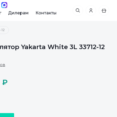
г
Дилерам
Контакты
-12
ятор Yakarta White 3L 33712-12
вов
 ₽