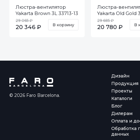
Люстра-вентилятор
Люстра-вентиля
Yakarta Brown 3L 33713-13
Yakarta Old Gold 3
11
29 065 ₽
29 685 ₽
В корзину
В 
20 346 ₽
20 780 ₽
Дизайн
Продукция
Проекты
© 2026 Faro Barcelona.
Каталоги
Блог
Дилерам
Оплата и до
Обработка 
данных