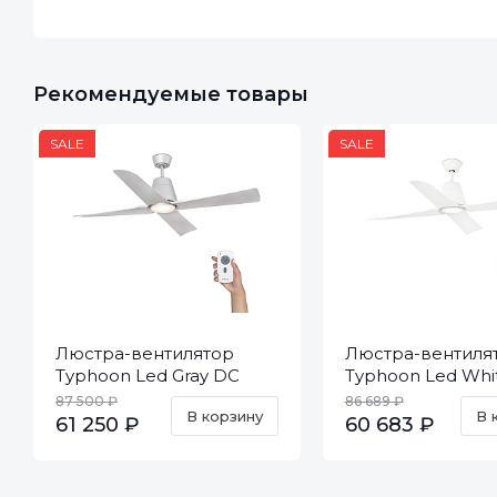
Рекомендуемые товары
SALE
SALE
Люстра-вентилятор
Люстра-вентиля
Typhoon Led Gray DC
Typhoon Led Whi
33489-15
DC 33480-14
87 500 ₽
86 689 ₽
В корзину
В 
61 250 ₽
60 683 ₽