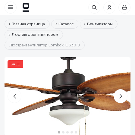
Главная страница
Каталог
Вентиляторы
Люстры с вентилятором
Люстра-вентилятор Lombok 1L 33019
SALE
SALE
SALE
SALE
SALE