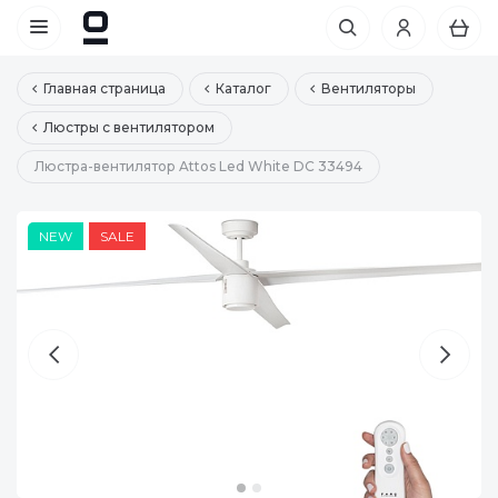
Главная страница
Каталог
Вентиляторы
Люстры с вентилятором
Люстра-вентилятор Attos Led White DC 33494
NEW
NEW
SALE
SALE