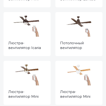
Icaria Brown 33697
G Nickel Wood
33464
Люстра-
Потолочный
вентилятор Icaria
вентилятор
Brown 33702
Typhoon Brown DC
33490
Люстра-
Люстра-
вентилятор Mini
вентилятор Mini
Icaria Old Gold
Icaria White 33698
33695