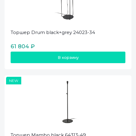
Торшер Drum black+grey 24023-34
61 804 ₽
В корзину
NEW
Торшер Mambo black 64313-49