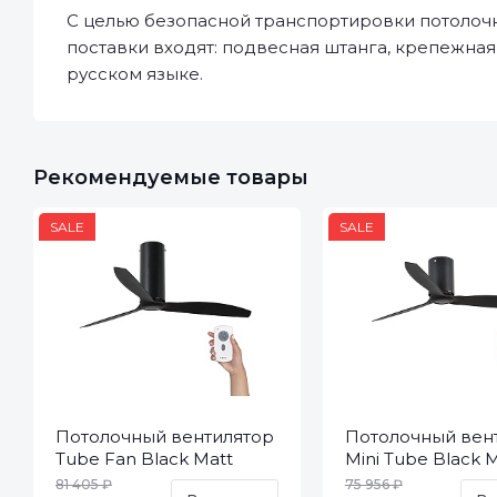
С целью безопасной транспортировки потолочн
поставки входят: подвесная штанга, крепежная
русском языке.
Рекомендуемые товары
SALE
SALE
Потолочный вентилятор
Потолочный вен
Tube Fan Black Matt
Mini Tube Black 
Trans DC 32060
32043
81 405 ₽
75 956 ₽