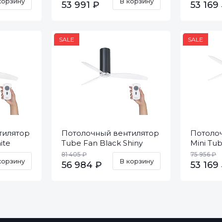
корзину
В корзину
53 991 ₽
53 169
SALE
SALE
тилятор
Потолочный вентилятор
Потоло
ite
Tube Fan Black Shiny
Mini Tu
2038
Trans DC 32035
Trans D
81 405 ₽
75 956 ₽
корзину
В корзину
56 984 ₽
53 169