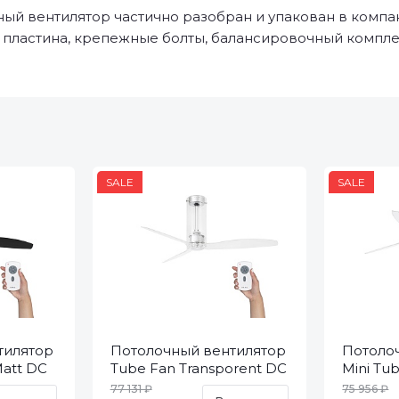
ый вентилятор частично разобран и упакован в компа
 пластина, крепежные болты, балансировочный комплек
SALE
SALE
тилятор
Потолочный вентилятор
Потоло
Matt DC
Tube Fan Transporent DC
Mini Tu
33374
Trans D
77 131 ₽
75 956 ₽