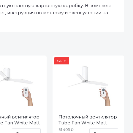
ктную плотную картонную коробку. В комплект
т, инструкция по монтажу и эксплуатации на
SALE
чный вентилятор
Потолочный вентилятор
be Fan White Matt
Tube Fan White Matt
C 32039
Trans DC 32034
81 405 ₽