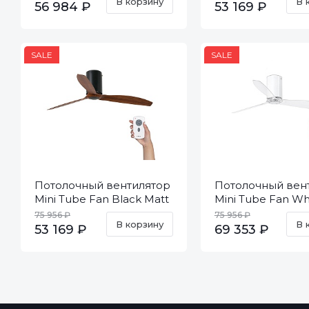
В корзину
В 
56 984 ₽
53 169 ₽
SALE
SALE
Потолочный вентилятор
Потолочный вен
Mini Tube Fan Black Matt
Mini Tube Fan Wh
Wood DC 32042
Shiny Trans DC 3
75 956 ₽
75 956 ₽
В корзину
В 
53 169 ₽
69 353 ₽