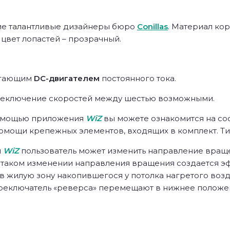
тие талантливые дизайнеры бюро
Conillas
. Материал кор
 цвет лопастей – прозрачный.
егающим
DC-двигателем
постоянного тока.
еключение скоростей между шестью возможными.
помощью приложения
WiZ
вы можете ознакомится на со
омощи крепежных элементов, входящих в комплект. Тип
м
WiZ
пользователь может изменить направление враще
ри таком изменении направления вращения создается 
в жилую зону накопившегося у потолка нагретого возду
реключатель «реверса» перемещают в нижнее положени